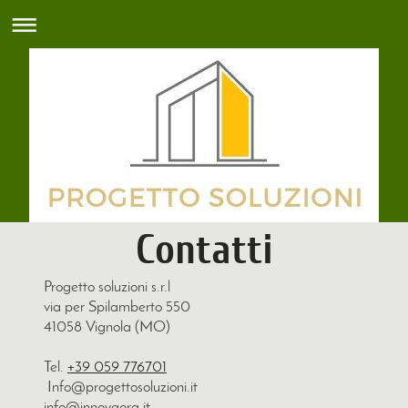
Contatti
Progetto soluzioni s.r.l
via per Spilamberto 550
41058
Vignola (MO)
Tel.
+39 059 776701
Info@progettosoluzioni.it
info@innovaora.it