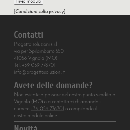
[
Condizioni sulla privacy
]
Contatti
Progetto soluzioni s.r.l
via per Spilamberto 550
41058
Vignola (MO)
Tel.
+39 059 776701
info@progettosoluzioni.it
Avete delle domande?
Non esistate a passare nel nostro punto vendita a
Vignola (MO)
o a contattarci chiamando il
numero
+39 059 776701
o compilando il
nostro modulo online.
Novità